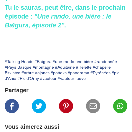
Tu le sauras, peut être, dans le prochain
épisode :
"Une rando, une bière : le
Baïgura, épisode 2"
.
#Talking Heads
#Baïgura
#une rando une bière
#randonnée
#Pays Basque
#montagne
#Aquitaine
#Hélette
#chapelle
Bitxintxo
#arbre
#ajoncs
#pottoks
#panorama
#Pyrénées
#pic
d'Anie
#Pic d'Orhy
#vautour
#vautour fauve
Partager
Vous aimerez aussi