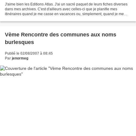
J'aime bien les Editions Atlas. J'ai un sacré paquet de leurs fiches diverses
dans mes archives. C'est d'ailleurs avec celles-ci que je planifie mes
itinéraires quand je me casse en vacances ou, simplement, quand je me
déplace d'une ville à l'autre les...
Vème Rencontre des communes aux noms
burlesques
Publié le 02/08/2007 à 08:45
Par
jenormeg