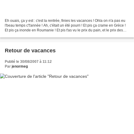
Eh ouais, ça y est : c'est la rentrée, finies les vacances ! Ohla on n'a pas eu
l'beau temps c't'année ! Ah, c'était un été pourri ! Et pis ça crame en Grèce !
Et pis ça inonde en Roumanie ! Et pis t'as vu le prix du pain, et le prix des
fournitures scolaires,...
Retour de vacances
Publié le 30/08/2007 à 11:12
Par
jenormeg