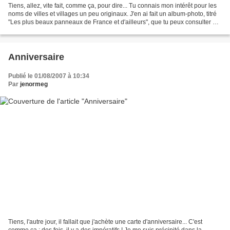
Tiens, allez, vite fait, comme ça, pour dire... Tu connais mon intérêt pour les
noms de villes et villages un peu originaux. J'en ai fait un album-photo, titré
"Les plus beaux panneaux de France et d'ailleurs", que tu peux consulter en
cliquant dessus....
Anniversaire
Publié le 01/08/2007 à 10:34
Par
jenormeg
Tiens, l'autre jour, il fallait que j'achète une carte d'anniversaire... C'est
comme ça : des fois, il y a des impératifs ! Je me suis précipité dans la