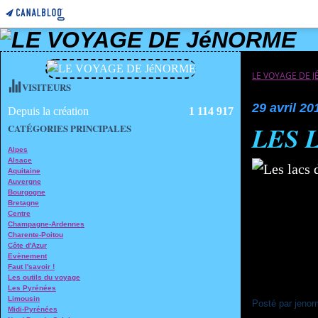
LE VOYAGE DE 
VISITEURS
29 avril 20
Depuis la création
1 114 917
LES 
CATÉGORIES PRINCIPALES
Alpes
Alsace
Aquitaine
Auvergne
Bourgogne
Bretagne
Centre
Champagne-Ardennes
Charente-Poitou
Côte d'Azur
Evènement
Faut l'savoir !
Les outils du voyage
Les Pyrénées
Limousin
Posté par jenor
Midi-Pyrénées