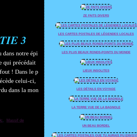
ZE FAITS DIVERS
TIE 3
LES CARTES POSTALES DE LÉGENDES LOCALES
u dans notre épi
LES PLUS BEAUX RONDS-POINTS DU MONDE
e qui précédait
 fout ! Dans le p
LIEUX INSOLITES
écède celui-ci,
rdu dans la mon
LES DÉTAILS EN VOYAGE
LA TERRE VUE DE LA BAGNOLE
0c
,
Massif de
UN BEAU BORDEL