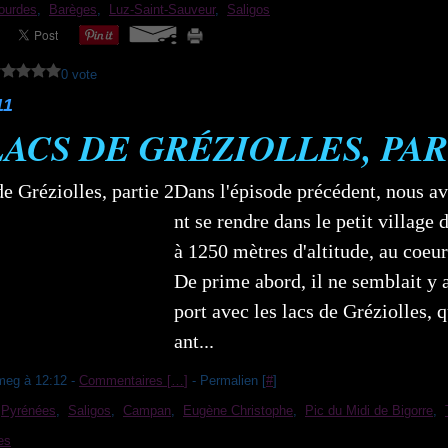
ourdes
,
Barèges
,
Luz-Saint-Sauveur
,
Saligos
0 vote
11
LACS DE GRÉZIOLLES, PAR
Dans l'épisode précédent, nous 
nt se rendre dans le petit village 
à 1250 mètres d'altitude, au coeu
De prime abord, il ne semblait y 
port avec les lacs de Gréziolles, q
ant...
meg à 12:12 -
Commentaires [
…
]
- Permalien [
#
]
,
Pyrénées
,
Saligos
,
Campan
,
Eugène Christophe
,
Pic du Midi de Bigorre
,
es