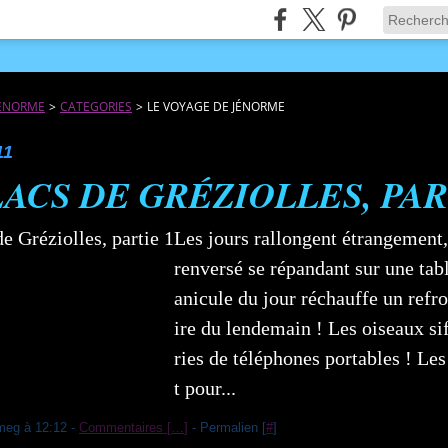
JÉNORME
>
CATEGORIES
>
LE VOYAGE DE JÉNORME
11
LACS DE GRÉZIOLLES, PAR
Les jours rallongent étrangement
renversé se répandant sur une tabl
anicule du jour réchauffe un refr
ire du lendemain ! Les oiseaux si
ries de téléphones portables ! Le
t pour...
meg à 12:12 -
Commentaires [
…
]
- Permalien [
#
]