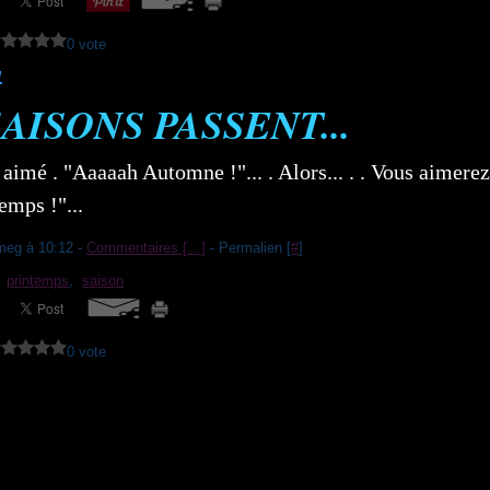
0 vote
1
SAISONS PASSENT...
 aimé . "Aaaaah Automne !"... . Alors... . . Vous aimerez
emps !"...
meg à 10:12 -
Commentaires [
…
]
- Permalien [
#
]
,
printemps
,
saison
0 vote