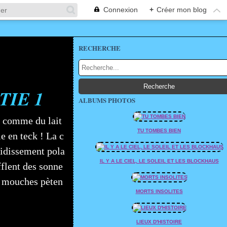
Connexion
+
Créer mon blog
RECHERCHE
TIE 1
ALBUMS PHOTOS
, comme du lait
TU TOMBES BIEN
e en teck ! La c
oidissement pola
IL Y A LE CIEL, LE SOLEIL ET LES BLOCKHAUS
fflent des sonne
s mouches pèten
MORTS INSOLITES
LIEUX D'HISTOIRE