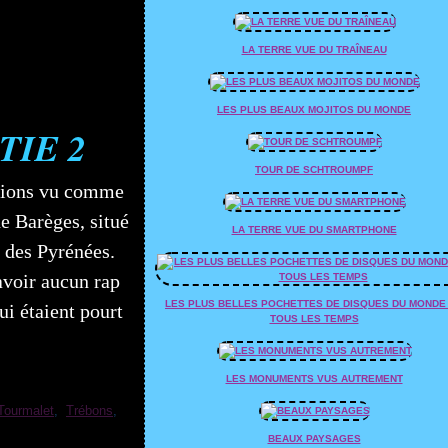
LA TERRE VUE DU TRAÎNEAU
LES PLUS BEAUX MOJITOS DU MONDE
TIE 2
TOUR DE SCHTROUMPF
avions vu comme
de Barèges, situé
LA TERRE VUE DU SMARTPHONE
r des Pyrénées.
avoir aucun rap
LES PLUS BELLES POCHETTES DE DISQUES DU MONDE
ui étaient pourt
TOUS LES TEMPS
LES MONUMENTS VUS AUTREMENT
Tourmalet
,
Trébons
,
BEAUX PAYSAGES