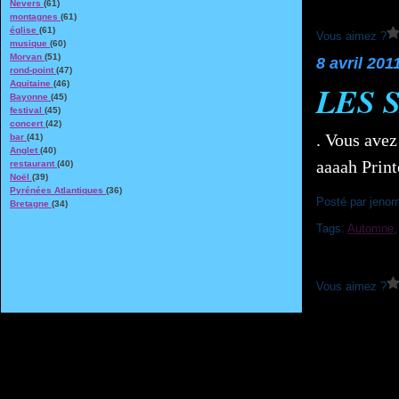
Nevers
(61)
montagnes
(61)
église
(61)
Vous aimez ?
musique
(60)
Morvan
(51)
8 avril 201
rond-point
(47)
Aquitaine
(46)
LES 
Bayonne
(45)
festival
(45)
concert
(42)
. Vous avez
bar
(41)
Anglet
(40)
aaaah Print
restaurant
(40)
Noël
(39)
Pyrénées Atlantiques
(36)
Posté par jenor
Bretagne
(34)
Tags:
Automne
Vous aimez ?