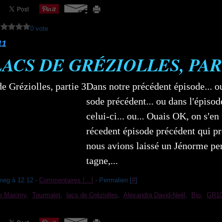
0 vote
11
LACS DE GRÉZIOLLES, PAR
Dans notre précédent épisode... o
sode précédent... ou dans l'épisod
celui-ci... ou... Ouais OK, on s'en
récedent épisode précédent qui pr
nous avions laissé un Jénorme pe
tagne,...
meg à 12:12 -
Commentaires [
…
]
- Permalien [
#
]
de Maximy
,
Tourmalet
,
lacs de Gréziolles
,
Alexandra David-Neél
,
Bio
,
GR1