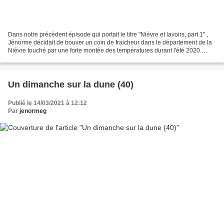
Dans notre précédent épisode qui portait le titre "Nièvre et lavoirs, part 1" ,
Jénorme décidait de trouver un coin de fraicheur dans le département de la
Nièvre touché par une forte montée des températures durant l'été 2020.
C'est ainsi qu'il s'est lancé...
Un dimanche sur la dune (40)
Publié le 14/03/2021 à 12:12
Par
jenormeg