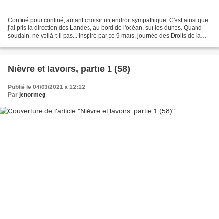
Confiné pour confiné, autant choisir un endroit sympathique. C'est ainsi que
j'ai pris la direction des Landes, au bord de l'océan, sur les dunes. Quand
soudain, ne voilà-t-il pas... Inspiré par ce 9 mars, journée des Droits de la
Flemme... ...j'ai pris...
Nièvre et lavoirs, partie 1 (58)
Publié le 04/03/2021 à 12:12
Par
jenormeg