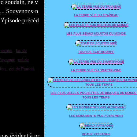
nd soudain, ne v
s... Souvenons-n
LA TERRE VUE DU TRAÎNEAU
l'épisode précéd
LES PLUS BEAUX MOJITOS DU MONDE
hevaux
,
lac de
TOUR DE SCHTROUMPF
Peyreget
,
col de
'Iou
,
col de Pombie
LA TERRE VUE DU SMARTPHONE
LES PLUS BELLES POCHETTES DE DISQUES DU MONDE
TOUS LES TEMPS
LES MONUMENTS VUS AUTREMENT
 pas évident à pr
BEAUX PAYSAGES