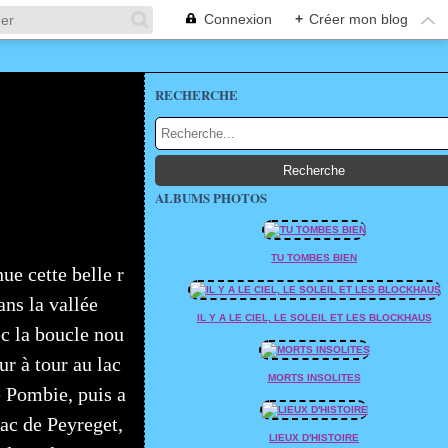
Connexion
+
Créer mon blog
RECHERCHE
ALBUMS PHOTOS
TU TOMBES BIEN
ue cette belle r
ns la vallée
IL Y A LE CIEL, LE SOLEIL ET LES BLOCKHAUS
c la boucle nou
ur à tour au lac
MORTS INSOLITES
e Pombie, puis a
lac de Peyreget,
LIEUX D'HISTOIRE