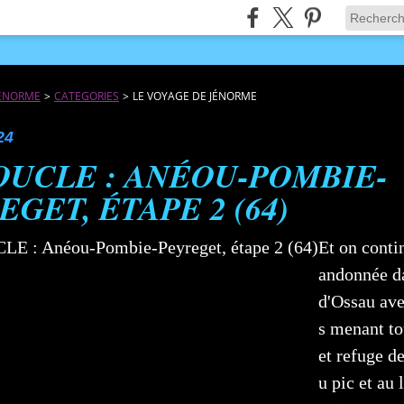
JÉNORME
>
CATEGORIES
>
LE VOYAGE DE JÉNORME
24
OUCLE : ANÉOU-POMBIE-
EGET, ÉTAPE 2 (64)
Et on contin
andonnée da
d'Ossau ave
s menant to
et refuge d
u pic et au 