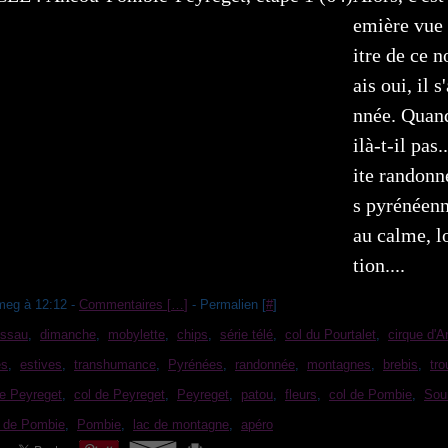
emière vue 
itre de ce 
ais oui, il 
nnée. Quand
ilà-t-il pas.
ite randon
s pyrénéenn
au calme, lo
tion....
meg à 12:12 -
Commentaires [
…
]
- Permalien [
#
]
Ossau
,
dimanche
,
mobylette
,
chips
,
série télé
,
col du Pourtalet
,
cirque d'
es
,
estives
,
transhumance
,
Pyrénées
,
randonnée
,
montagnes
,
brebis
,
tr
de Peyreget
,
col de Peyreget
,
Peyreget
,
patou
,
fleurs
,
col de Pombie
,
Sou
e de Pombie
,
Pombie
,
lac de montagne
,
apéro