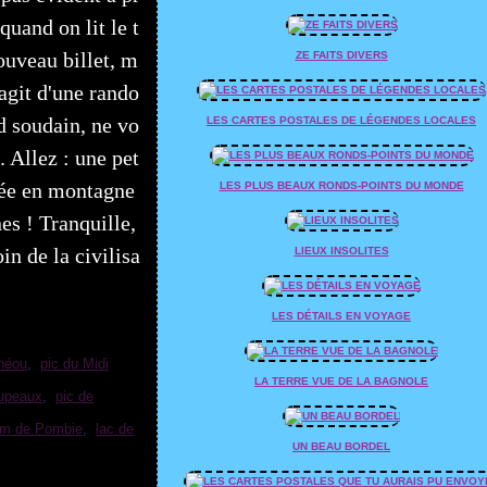
quand on lit le t
nouveau billet, m
ZE FAITS DIVERS
s'agit d'une rando
 soudain, ne vo
LES CARTES POSTALES DE LÉGENDES LOCALES
.. Allez : une pet
née en montagne
LES PLUS BEAUX RONDS-POINTS DU MONDE
es ! Tranquille,
in de la civilisa
LIEUX INSOLITES
LES DÉTAILS EN VOYAGE
Anéou
,
pic du Midi
LA TERRE VUE DE LA BAGNOLE
oupeaux
,
pic de
m de Pombie
,
lac de
UN BEAU BORDEL