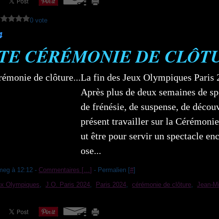
0 vote
4
'TE CÉRÉMONIE DE CLÔTU
La fin des Jeux Olympiques Paris 
Après plus de deux semaines de spo
de frénésie, de suspense, de découve
présent travailler sur la Cérémonie
ut être pour servir un spectacle en
ose...
meg à 12:12 -
Commentaires [
…
]
- Permalien [
#
]
ux Olympiques
,
J.O. Paris 2024
,
Paris 2024
,
cérémonie de clôture
,
Jean-Mi