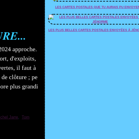
LES CARTES POSTALES QUE TU AURAIS PU ENVOYE
RE...
LES PLUS BELLES CARTES POSTALES ENVOYÉES À JÉN
2024 approche.
rt, d'exploits,
rtes, il faut à
 de clôture ; pe
core plus grandi
chel Jarre
,
Tom