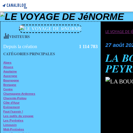
LE VOYAGE DE 
VISITEURS
27 août 20
Depuis la création
1 114 783
LA B
CATÉGORIES PRINCIPALES
Alpes
PEYR
Alsace
Aquitaine
Auvergne
Bourgogne
Bretagne
Centre
Champagne-Ardennes
Charente-Poitou
Côte d'Azur
Evènement
Faut l'savoir !
Les outils du voyage
Les Pyrénées
Limousin
Midi-Pyrénées