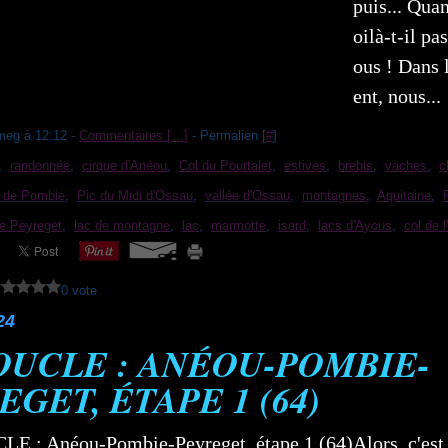
puis... Qua
oilà-t-il pa
ous ! Dans 
ent, nous...
meg à 12:12 -
Commentaires [
…
]
- Permalien [
#
]
,
randonnée
,
cirque d'Anéou
,
Col du Pourtalet
,
estives
,
brebis
,
vaches
,
c
e de Pombie
,
Pic du Midi d'Ossau
,
vallée d'Ossau
,
montagnes
,
Aquitaine
,
de Peyreget
,
lac de montagne
,
lac
,
marmotte
,
isard
,
lacs d'Ayous
,
col de l
0 vote
24
OUCLE : ANÉOU-POMBIE-
EGET, ÉTAPE 1 (64)
Alors, c'est