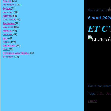
Nevers
(61)
montagnes
(61)
église
(61)
Vous aimez ?
musique
(60)
Morvan
(51)
6 août 202
rond-point
(47)
Aquitaine
(46)
ET C
Bayonne
(45)
festival
(45)
concert
(42)
bar
(41)
Anglet
(40)
restaurant
(40)
Noël
(39)
Pyrénées Atlantiques
(36)
Bretagne
(34)
Posté par jenor
Tags:
J.O.
,
Je
Cruise