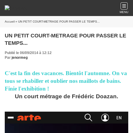
MENU
Accueil
» UN PETIT COURT-METRAGE POUR PASSER LE TEMPS...
UN PETIT COURT-METRAGE POUR PASSER LE
TEMPS...
Publié le 06/09/2014 à 12:12
Par
jenormeg
C'est la fin des vacances. Bientôt l'automne. On va
tous se rhabiller et oublier nos maillots de bains.
Finie l'exhibition !
Un court métrage de Frédéric Doazan.