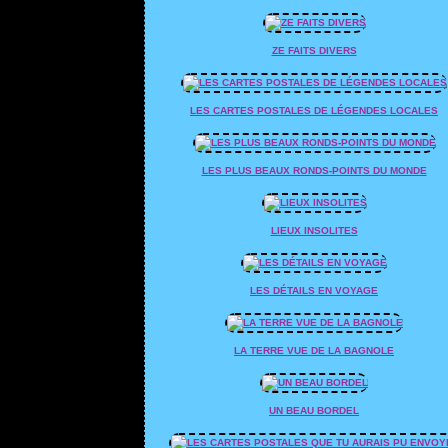
ZE FAITS DIVERS
LES CARTES POSTALES DE LÉGENDES LOCALES
LES PLUS BEAUX RONDS-POINTS DU MONDE
LIEUX INSOLITES
LES DÉTAILS EN VOYAGE
LA TERRE VUE DE LA BAGNOLE
UN BEAU BORDEL