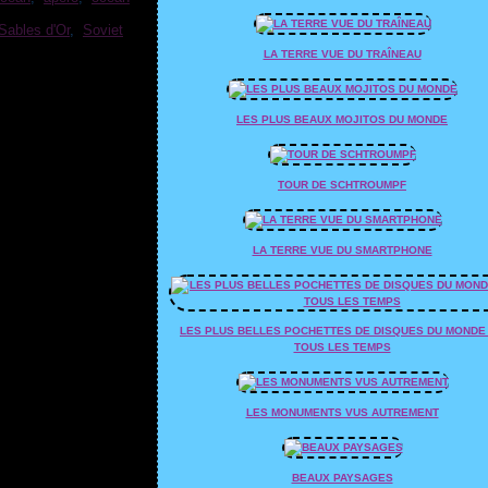
Sables d'Or
,
Soviet
LA TERRE VUE DU TRAÎNEAU
LES PLUS BEAUX MOJITOS DU MONDE
TOUR DE SCHTROUMPF
LA TERRE VUE DU SMARTPHONE
LES PLUS BELLES POCHETTES DE DISQUES DU MONDE
TOUS LES TEMPS
LES MONUMENTS VUS AUTREMENT
BEAUX PAYSAGES