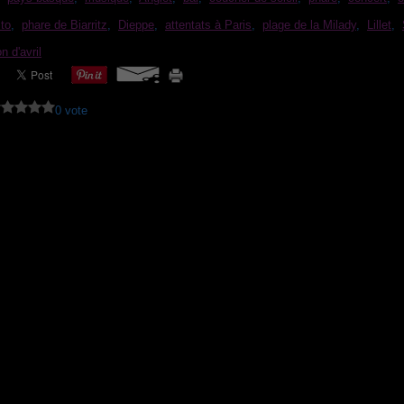
ito
,
phare de Biarritz
,
Dieppe
,
attentats à Paris
,
plage de la Milady
,
Lillet
,
n d'avril
0 vote