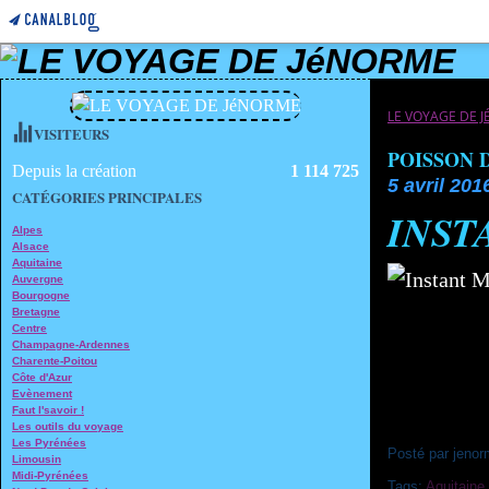
LE VOYAGE DE 
VISITEURS
POISSON 
Depuis la création
1 114 725
5 avril 201
CATÉGORIES PRINCIPALES
INST
Alpes
Alsace
Aquitaine
Auvergne
Bourgogne
Bretagne
Centre
Champagne-Ardennes
Charente-Poitou
Côte d'Azur
Evènement
Faut l'savoir !
Les outils du voyage
Les Pyrénées
Posté par jenor
Limousin
Midi-Pyrénées
Tags:
Aquitaine