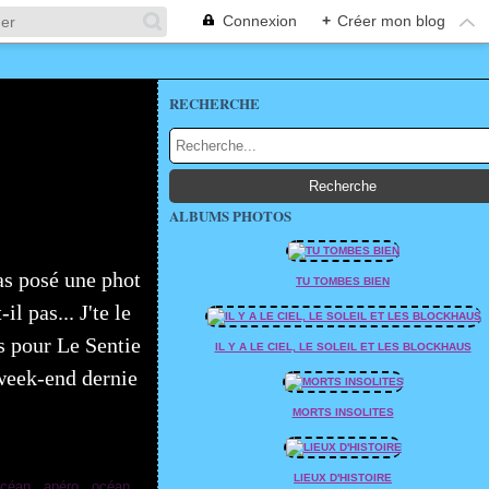
Connexion
+
Créer mon blog
RECHERCHE
ALBUMS PHOTOS
as posé une phot
TU TOMBES BIEN
l pas... J'te le
es pour Le Sentie
IL Y A LE CIEL, LE SOLEIL ET LES BLOCKHAUS
 week-end dernie
MORTS INSOLITES
LIEUX D'HISTOIRE
céan
,
apéro
,
océan