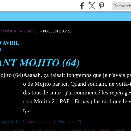
JÉNORME
>
CATEGORIES
>
POISSON D'AVRIL
D'AVRIL
6
ANT MOJITO (64)
Aaaaah, ça faisait longtemps que je n'avais p
o de Mojito par ici. Quand soudain, ne voilà-t-i
dis tout de suite : j'ai commencé les repérag
r du Mojito 2 ! PAF ! Et pas plus tard que le
r,...
meg à 12:12 -
Commentaires [
…
]
- Permalien [
#
]
,
pays basque
,
musique
,
Anglet
,
bar
,
coucher de soleil
,
phare
,
concert
,
o