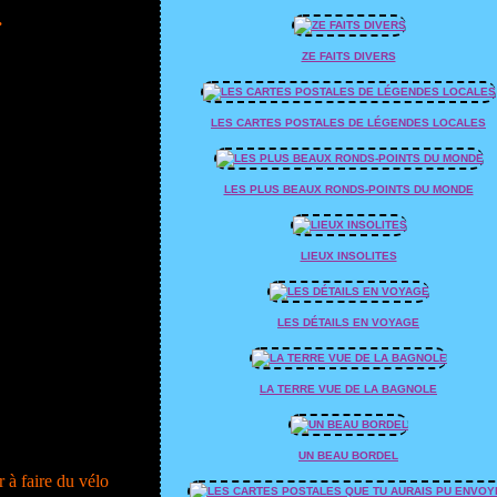
.
ZE FAITS DIVERS
LES CARTES POSTALES DE LÉGENDES LOCALES
LES PLUS BEAUX RONDS-POINTS DU MONDE
LIEUX INSOLITES
LES DÉTAILS EN VOYAGE
LA TERRE VUE DE LA BAGNOLE
UN BEAU BORDEL
 à faire du vélo