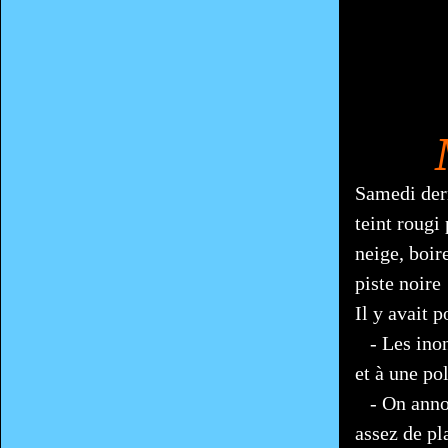
Samedi dern
teint rougi
neige, boir
piste noire 
Il y avait p
- Les inond
et à une po
- On annon
assez de pl