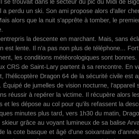
. Il se trouvait dans le secteur du pic du Midi de Bi
il a perdu un ski. Son ami propose alors d’aller ch
ais alors que la nuit s’apprête à tomber, le premie
e.
it entrepris la descente en marchant. Mais, sans écl
n est lente. Il n’a pas non plus de téléphone... Fort
ent, les conditions météorologiques sont bonnes.
ux CRS de Saint-Lary partent à sa rencontre. En v
, l’hélicoptère Dragon 64 de la sécurité civile est a
 Équipé de jumelles de vision nocturne, l’appareil s
ns réussir à repérer la victime. Il récupère alors l
s et les dépose au col pour qu’ils refassent la desc
ques minutes plus tard, vers 1h30 du matin, Dragon
le skieur grâce au voyant lumineux de sa balise Arv
 de la cote basque et âgé d'une soixantaine d'année