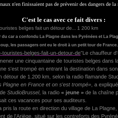
aux n'en finissaient pas de prévenir des dangers de la
C'est le cas avec ce fait divers :
ouristes belges fait un détour de... 1 200 km
r du car a confondu La Plagne dans les Pyrénées et La Pla
coup, les passagers ont eu le droit à un petit tour de France..
"Le chauffeur d
ener une cinquantaine de touristes belges dans la
ne s'est trompé en entrant la destination dans so
n détour de 1.200 km, selon la radio flamande Stu
ois Plagne en France et on s'est trompé»
, a expliqu
e de
StudioBrussel
, la radio
« jeune »
de la chaîne 
sait ces vacances pour ses auditeurs.
a pris la route en direction du village de La Plagne,
t de l'Ariège, situé sur les contreforts des Pyréné