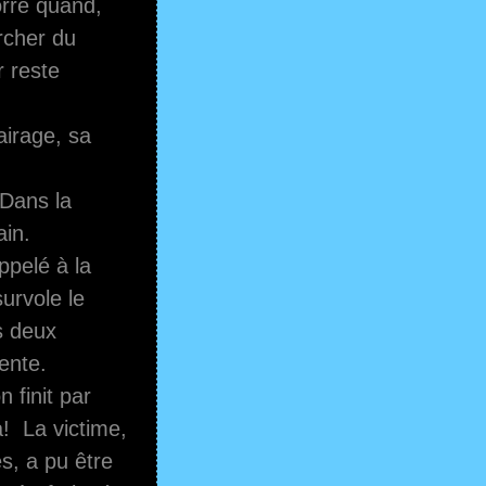
gorre quand,
ercher du
r reste
airage, sa
 Dans la
ain.
ppelé à la
urvole le
es deux
ente.
 finit par
a! La victime,
s, a pu être