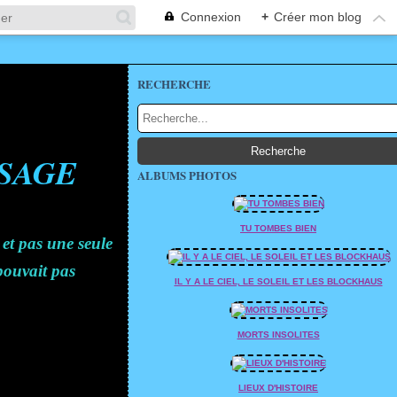
Connexion
+
Créer mon blog
RECHERCHE
SSAGE
ALBUMS PHOTOS
TU TOMBES BIEN
 et pas une seule
 pouvait pas
IL Y A LE CIEL, LE SOLEIL ET LES BLOCKHAUS
MORTS INSOLITES
LIEUX D'HISTOIRE