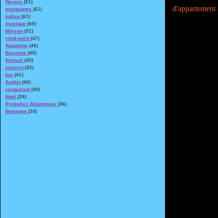
Nevers
(61)
d'appartement -
montagnes
(61)
église
(61)
musique
(60)
Morvan
(51)
rond-point
(47)
Aquitaine
(46)
Bayonne
(45)
festival
(45)
concert
(42)
bar
(41)
Anglet
(40)
restaurant
(40)
Noël
(39)
Pyrénées Atlantiques
(36)
Bretagne
(34)