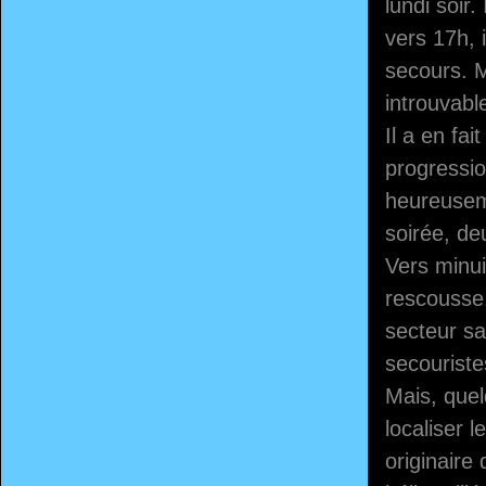
lundi soir
vers 17h, 
secours. M
introuvabl
Il a en fa
progressio
heureusem
soirée, de
Vers minuit
rescousse.
secteur sa
secouriste
Mais, quel
localiser 
originaire