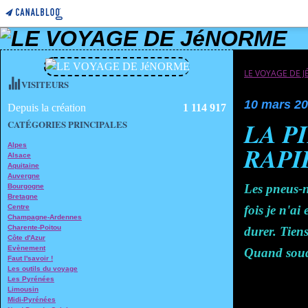
LE VOYAGE DE 
VISITEURS
10 mars 2
Depuis la création
1 114 917
LA P
CATÉGORIES PRINCIPALES
Alpes
RAPID
Alsace
Aquitaine
Auvergne
Les pneus-n
Bourgogne
Bretagne
Centre
fois je n'ai
Champagne-Ardennes
Charente-Poitou
durer. Tiens
Côte d'Azur
Evènement
Quand soudai
Faut l'savoir !
Les outils du voyage
Les Pyrénées
Limousin
Midi-Pyrénées