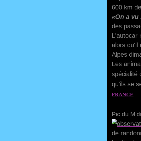
600 km de 
«On a vu 
des passa
L'autocar 
alors qu'i
Alpes dim
Les animat
spécialité
qu'ils se 
FRANCE
Pic du Midi
de randonn