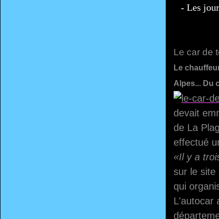
- Les journ
Le car de t
Le chauffeu
Alpes... Du 
devait emm
de La Plag
effectué u
«Il y a tr
sur le sit
qui organi
L'autocar 
départemen