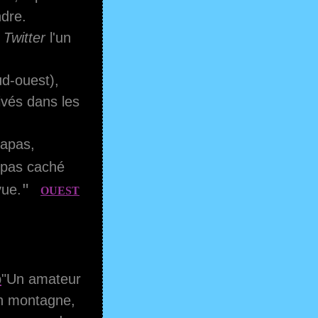
ndre.
r
Twitter
l'un
ud-ouest),
rivés dans les
tapas,
t pas caché
vue.
"
OUEST
"Un amateur
en montagne,