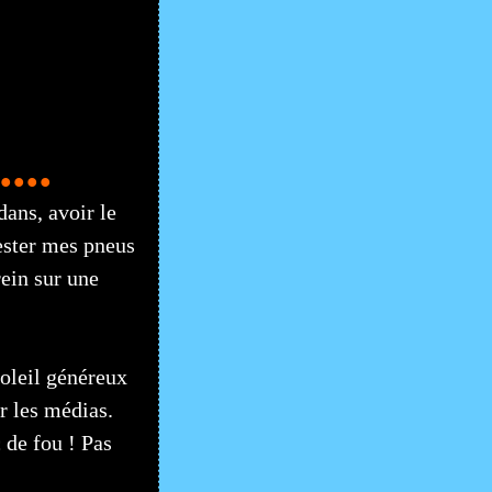
..
dans, avoir le
tester mes pneus
rein sur une
soleil généreux
r les médias.
de fou ! Pas