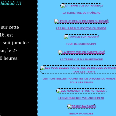
 lààààà !!!
LA TERRE VUE DU TRAÎNEAU
 sur cette
LES PLUS BEAUX MOJITOS DU MONDE
16, est
se soit jumelée
TOUR DE SCHTROUMPF
ar, le 27
0 heures.
LA TERRE VUE DU SMARTPHONE
LES PLUS BELLES POCHETTES DE DISQUES DU MONDE
TOUS LES TEMPS
LES MONUMENTS VUS AUTREMENT
BEAUX PAYSAGES