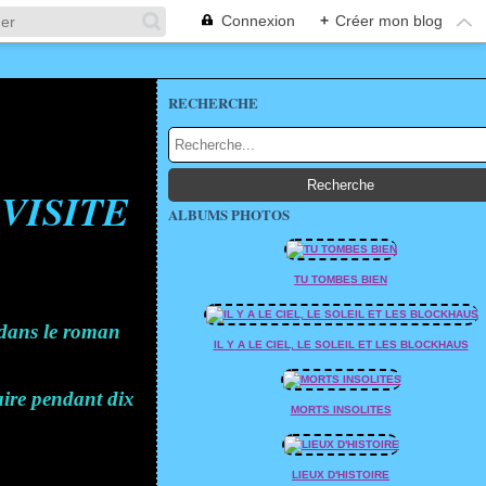
Connexion
+
Créer mon blog
RECHERCHE
VISITE
ALBUMS PHOTOS
TU TOMBES BIEN
e dans le roman
IL Y A LE CIEL, LE SOLEIL ET LES BLOCKHAUS
maire pendant dix
MORTS INSOLITES
LIEUX D'HISTOIRE