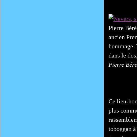
Pierre Béré
ancien Prem
hommage. Bo
dans le dos,
Pierre Béré
Ce lieu-hom
plus commu
rassembleme
toboggan à 