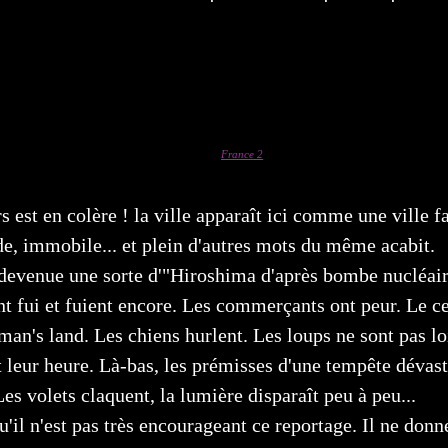
France 2
s est en colère ! la ville apparaît ici comme une ville 
de, immobile... et plein d'autres mots du même acabit.
devenue une sorte d'"Hiroshima d'après bombe nucléair
nt fui et fuient encore. Les commerçants ont peur. Le ce
man's land. Les chiens hurlent. Les loups ne sont pas loi
t leur heure. Là-bas, les prémisses d'une tempête dévast
Les volets claquent, la lumière disparaît peu à peu...
qu'il n'est pas très encourageant ce reportage. Il ne don