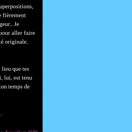
superpositions,
e fièrement
eur.. Je
our aller faire
té originale.
 lieu que tes
 lui, est tenu
 ton temps de
.