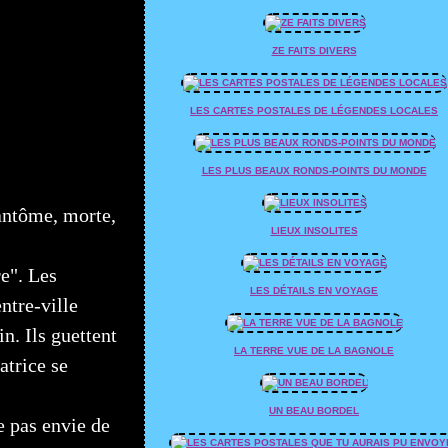
ZE FAITS DIVERS
LES CARTES POSTALES DE LÉGENDES LOCALES
LES PLUS BEAUX RONDS-POINTS DU MONDE
fantôme, morte,
LIEUX INSOLITES
e". Les
LES DÉTAILS EN VOYAGE
ntre-ville
n. Ils guettent
LA TERRE VUE DE LA BAGNOLE
atrice se
UN BEAU BORDEL
ne pas envie de