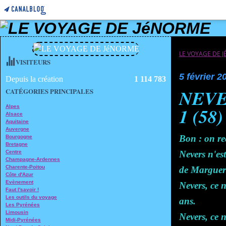
LE VOYAGE DE 
VISITEURS
5 février 2
Depuis la création
1 114 783
NEVE
CATÉGORIES PRINCIPALES
Alpes
1 (58)
Alsace
Aquitaine
Auvergne
Bon : on r
Bourgogne
Bretagne
Centre
Nevers n'es
Champagne-Ardennes
Charente-Poitou
de Marguer
Côte d'Azur
Evènement
Nevers, ce n
Faut l'savoir !
Les outils du voyage
ans.
Les Pyrénées
Limousin
Nevers, ce n
Midi-Pyrénées