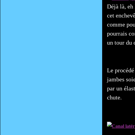
Déjà là, eh
cet enchevê
comme pour 
pourrais co
un tour du 
Le procédé 
jambes soie
par un élas
chute.