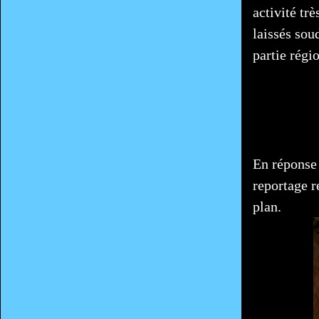
activité tr
laissés sou
partie régi
En réponse 
reportage 
plan.