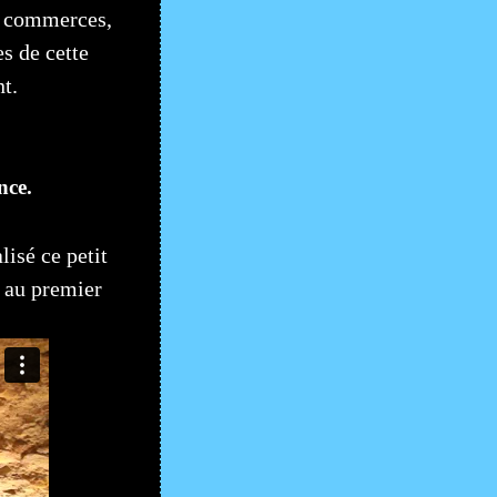
es commerces,
s de cette
t.
nce.
lisé ce petit
 au premier