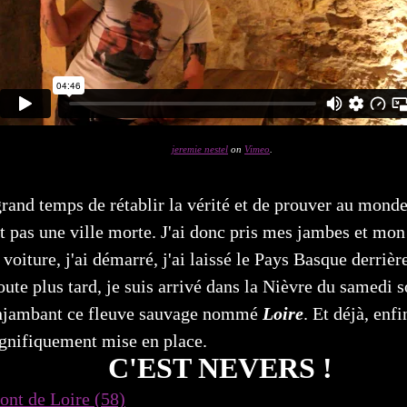
jeremie nestel
on
Vimeo
.
 grand temps de rétablir la vérité et de prouver au monde
t pas une ville morte. J'ai donc pris mes jambes et mon s
 voiture, j'ai démarré, j'ai laissé le Pays Basque derrièr
oute plus tard, je suis arrivé dans la Nièvre du samedi s
enjambant ce fleuve sauvage nommé
Loire
. Et déjà, enf
gnifiquement mise en place.
C'EST NEVERS !