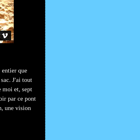
 entier que
ac. J'ai tout
e moi et, sept
oir par ce pont
in, une vision