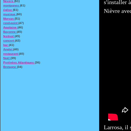
s'installer
Nevers
(61)
montagnes
(61)
Nièvre avec
église
(61)
musique
(60)
Morvan
(51)
rond-point
(47)
Aquitaine
(46)
Bayonne
(45)
festival
(45)
concert
(42)
bar
(41)
Anglet
(40)
restaurant
(40)
Noël
(39)
Pyrénées Atlantiques
(36)
Bretagne
(34)
Larrosa, il