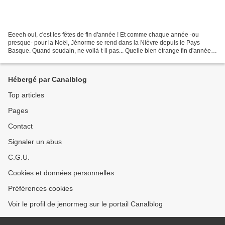
Eeeeh oui, c'est les fêtes de fin d'année ! Et comme chaque année -ou
presque- pour la Noël, Jénorme se rend dans la Nièvre depuis le Pays
Basque. Quand soudain, ne voilà-t-il pas... Quelle bien étrange fin d'année
vivons nous là ?! Hein ? Hein ? Non,...
Hébergé par Canalblog
Top articles
Pages
Contact
Signaler un abus
C.G.U.
Cookies et données personnelles
Préférences cookies
Voir le profil de jenormeg sur le portail Canalblog