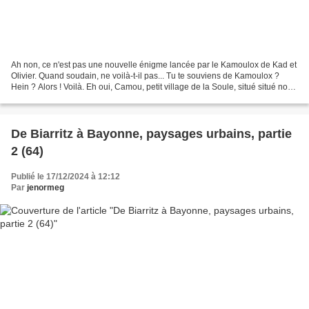
Ah non, ce n'est pas une nouvelle énigme lancée par le Kamoulox de Kad et
Olivier. Quand soudain, ne voilà-t-il pas... Tu te souviens de Kamoulox ?
Hein ? Alors ! Voilà. Eh oui, Camou, petit village de la Soule, situé situé non
loin de l'entrée du col...
De Biarritz à Bayonne, paysages urbains, partie
2 (64)
Publié le 17/12/2024 à 12:12
Par
jenormeg