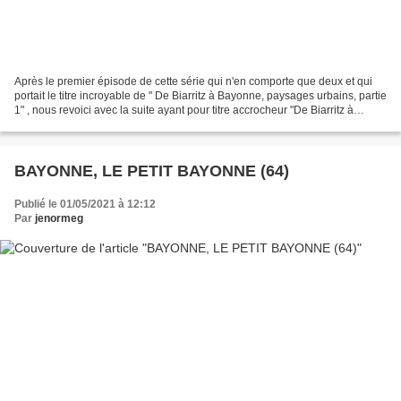
Après le premier épisode de cette série qui n'en comporte que deux et qui
portait le titre incroyable de " De Biarritz à Bayonne, paysages urbains, partie
1" , nous revoici avec la suite ayant pour titre accrocheur "De Biarritz à
Bayonne, paysages urbains,...
BAYONNE, LE PETIT BAYONNE (64)
Publié le 01/05/2021 à 12:12
Par
jenormeg