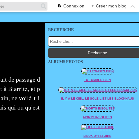
Connexion
+
Créer mon blog
RECHERCHE
ALBUMS PHOTOS
ait de passage d
TU TOMBES BIEN
 à Biarritz, et p
in, ne voilà-t-i
IL Y A LE CIEL, LE SOLEIL ET LES BLOCKHAUS
ais qui ou qu'est
MORTS INSOLITES
LIEUX D'HISTOIRE