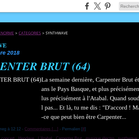
JÉNORME
>
CATEGORIES
>
SYNTHWAVE
VE
re 2018
ENTER BRUT (64)
La semaine dernière, Carpenter Brut ét
ans le Pays Basque, et plus précisément
lus précisément à l'Atabal. Quand souda
l pas... Et là, tu me dis : "D'accord ! M
-ce que peut bien être Carpenter...
meg à 12:12 -
Commentaires [
…
]
- Permalien [
#
]
,
concert
,
Hendaye
,
L'Atabal
,
Carpenter Brut
,
musique électro
,
synthwave