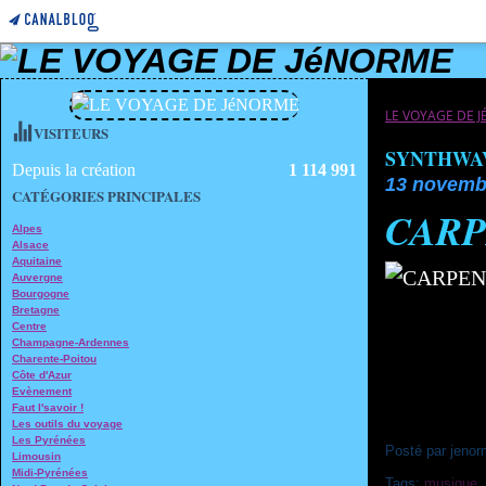
LE VOYAGE DE 
VISITEURS
SYNTHWA
Depuis la création
1 114 991
13 novemb
CATÉGORIES PRINCIPALES
CARP
Alpes
Alsace
Aquitaine
Auvergne
Bourgogne
Bretagne
Centre
Champagne-Ardennes
Charente-Poitou
Côte d'Azur
Evènement
Faut l'savoir !
Les outils du voyage
Les Pyrénées
Posté par jenor
Limousin
Midi-Pyrénées
Tags:
musique