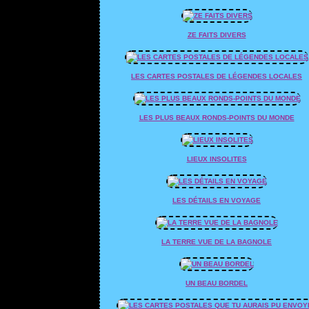
ZE FAITS DIVERS
LES CARTES POSTALES DE LÉGENDES LOCALES
LES PLUS BEAUX RONDS-POINTS DU MONDE
LIEUX INSOLITES
LES DÉTAILS EN VOYAGE
LA TERRE VUE DE LA BAGNOLE
UN BEAU BORDEL