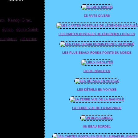
ZE FAITS DIVERS
enx
,
Kendgi Girac
,
,
église
,
église Saint-
LES CARTES POSTALES DE LÉGENDES LOCALES
culptures
,
art roman
LES PLUS BEAUX RONDS-POINTS DU MONDE
LIEUX INSOLITES
LES DÉTAILS EN VOYAGE
LA TERRE VUE DE LA BAGNOLE
UN BEAU BORDEL