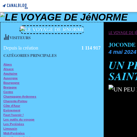
LE VOYAGE DE 
VISITEURS
JOCONDE
Depuis la création
1 114 917
4 mai 2024
CATÉGORIES PRINCIPALES
UN P
Alpes
Alsace
SAIN
Aquitaine
Auvergne
Bourgogne
Bretagne
Centre
Champagne-Ardennes
Charente-Poitou
Côte d'Azur
Evènement
Faut l'savoir !
Les outils du voyage
Les Pyrénées
Limousin
Midi-Pyrénées