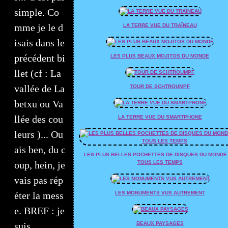
simple. Co
mme je le d
LA TERRE VUE DU TRAÎNEAU
isais dans le
précédent bi
LES PLUS BEAUX MOJITOS DU MONDE
llet (cf : La
vallée de La
TOUR DE SCHTROUMPF
betxu ou Va
llée des cou
LA TERRE VUE DU SMARTPHONE
leurs )... Ou
ais ben, du c
LES PLUS BELLES POCHETTES DE DISQUES DU MONDE
oup, hein, je
TOUS LES TEMPS
vais pas rép
éter la mess
LES MONUMENTS VUS AUTREMENT
e. BREF : je
suis...
BEAUX PAYSAGES