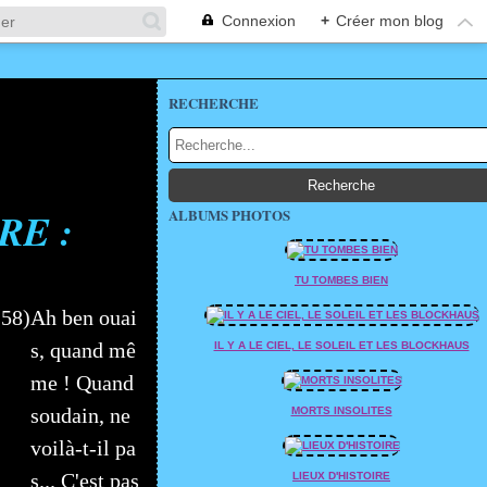
Connexion
+
Créer mon blog
RECHERCHE
RE :
ALBUMS PHOTOS
TU TOMBES BIEN
Ah ben ouai
s, quand mê
IL Y A LE CIEL, LE SOLEIL ET LES BLOCKHAUS
me ! Quand
soudain, ne
MORTS INSOLITES
voilà-t-il pa
s... C'est pas
LIEUX D'HISTOIRE