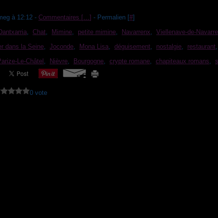
meg à 12:12 -
Commentaires [
…
]
- Permalien [
#
]
Dantxarria
,
Chat
,
Mimine
,
petite mimine
,
Navarrenx
,
Viellenave-de-Navarr
er dans la Seine
,
Joconde
,
Mona Lisa
,
déguisement
,
nostalgie
,
restaurant
Parize-Le-Châtel
,
Nièvre
,
Bourgogne
,
crypte romane
,
chapiteaux romans
,
s
0 vote