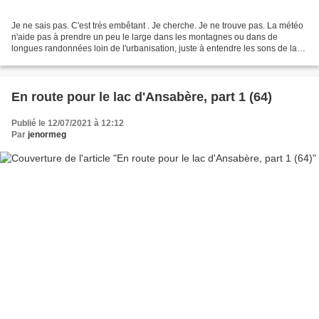
Je ne sais pas. C'est très embêtant . Je cherche. Je ne trouve pas. La météo
n'aide pas à prendre un peu le large dans les montagnes ou dans de
longues randonnées loin de l'urbanisation, juste à entendre les sons de la
nature ; que ce soit des vagues,...
En route pour le lac d'Ansabère, part 1 (64)
Publié le 12/07/2021 à 12:12
Par
jenormeg