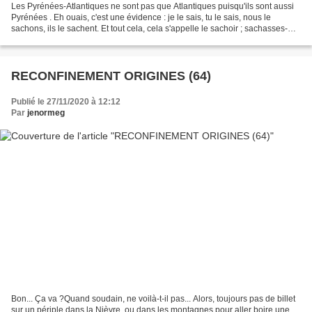
Les Pyrénées-Atlantiques ne sont pas que Atlantiques puisqu'ils sont aussi
Pyrénées . Eh ouais, c'est une évidence : je le sais, tu le sais, nous le
sachons, ils le sachent. Et tout cela, cela s'appelle le sachoir ; sachasses-
le.Pourtant, dans le doute...
RECONFINEMENT ORIGINES (64)
Publié le 27/11/2020 à 12:12
Par
jenormeg
Bon... Ça va ?Quand soudain, ne voilà-t-il pas... Alors, toujours pas de billet
sur un périple dans la Nièvre, ou dans les montagnes pour aller boire une