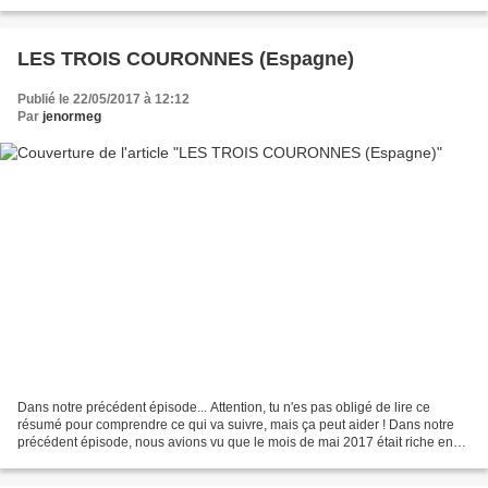
énormément de glaçons...
LES TROIS COURONNES (Espagne)
Publié le 22/05/2017 à 12:12
Par
jenormeg
Dans notre précédent épisode... Attention, tu n'es pas obligé de lire ce
résumé pour comprendre ce qui va suivre, mais ça peut aider ! Dans notre
précédent épisode, nous avions vu que le mois de mai 2017 était riche en
ponts. Ce qui ne veut absolument...