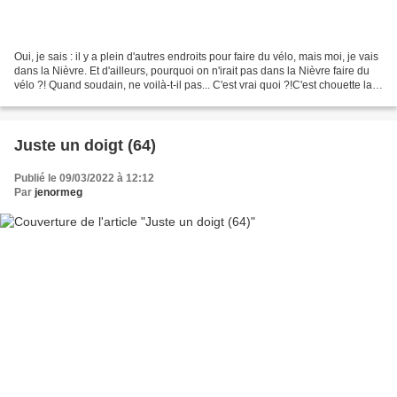
Oui, je sais : il y a plein d'autres endroits pour faire du vélo, mais moi, je vais
dans la Nièvre. Et d'ailleurs, pourquoi on n'irait pas dans la Nièvre faire du
vélo ?! Quand soudain, ne voilà-t-il pas... C'est vrai quoi ?!C'est chouette la
Nièvre,...
Juste un doigt (64)
Publié le 09/03/2022 à 12:12
Par
jenormeg