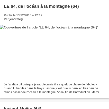
LE 64, de l'océan à la montagne (64)
Publié le 13/12/2016 à 12:12
Par
jenormeg
Je l'ai déjà dit puisque je radote, mais il y a quelque chose de fabuleux
quand tu habites dans le Pays Basque, c'est que tu peux en très peu de
temps passer de l'océan à la montagne. Voilà, fin de l'introduction. Merci.
Quand soudain, ne voilà-t-il pas......
Instant Mojito (64)