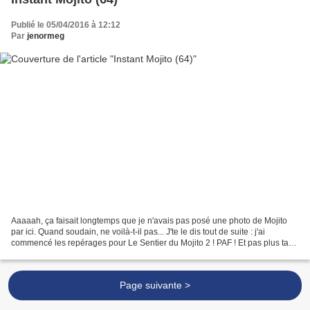
Publié le 05/04/2016 à 12:12
Par
jenormeg
Aaaaah, ça faisait longtemps que je n'avais pas posé une photo de Mojito
par ici. Quand soudain, ne voilà-t-il pas... J'te le dis tout de suite : j'ai
commencé les repérages pour Le Sentier du Mojito 2 ! PAF ! Et pas plus tard
que le week-end dernier,...
Page suivante >