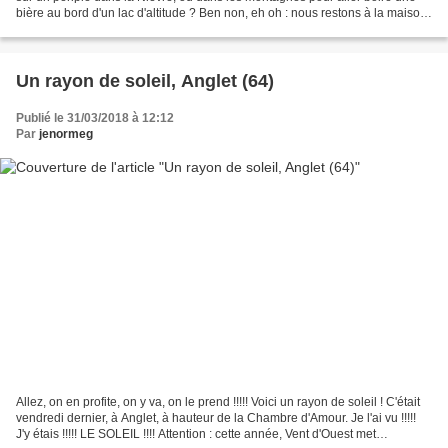
bière au bord d'un lac d'altitude ? Ben non, eh oh : nous restons à la maison
! Sauf pour aller bosser,...
Un rayon de soleil, Anglet (64)
Publié le 31/03/2018 à 12:12
Par
jenormeg
Allez, on en profite, on y va, on le prend !!!!! Voici un rayon de soleil ! C'était
vendredi dernier, à Anglet, à hauteur de la Chambre d'Amour. Je l'ai vu !!!!!
J'y étais !!!!! LE SOLEIL !!!! Attention : cette année, Vent d'Ouest met