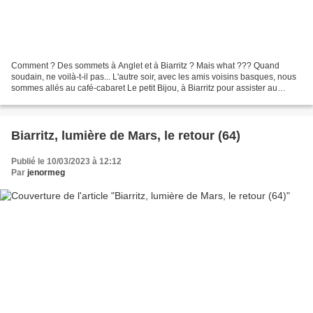
Comment ? Des sommets à Anglet et à Biarritz ? Mais what ??? Quand
soudain, ne voilà-t-il pas... L'autre soir, avec les amis voisins basques, nous
sommes allés au café-cabaret Le petit Bijou, à Biarritz pour assister au
spectacle-représentation de Pierre...
Biarritz, lumière de Mars, le retour (64)
Publié le 10/03/2023 à 12:12
Par
jenormeg